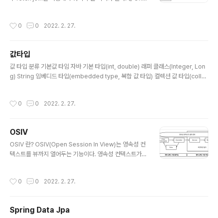
ransient) -> 영속성 컨텍스트와 전혀 관계가 없는 새로
ToMany 의 경우 페이징이 필요 없는 경우 -> fetch join
운 상태 Member member..
을 이용해서 쿼리 수를 최적화 한다. 페이징이 필요한 경우
작성시간
0
0
2022. 2. 27.
-> fetch join 을 사용하지 않는다. -> hibernate.defa
ult_batch_fetch_size 를 500 정도로 설정해서 최적화
한다. Entity 관계도 와 성능 문제 상황 위와 같이 주문, 주
값타입
문상품, 고객, 배달, 상품 엔티티가 있다고 가정하자. 만약
글 내용
주문 목록을 조회하는데 3개의 주문이 조회됐다. 여기서
값 타입 분류 기본값 타임 자바 기본 타입(int, double) 래퍼 클래스(Integer, Lon
주문과 고객, 배달이 toOne 으로 연결 되어있다. -> 몇번
g) String 임베디드 타입(embedded type, 복합 값 타입) 컬렉션 값 타입(colle
의 쿼리가 나갈까? order 목록을 조회하는 쿼리 1번 or..
ction value type) 기본값 타입 기본값 타입 생명주기를 엔티티의 의존한다. 회원
을 삭제하면 이름, 나이 필드도 함께 삭제된다. 값 타입은 공유하면 안된다. ex> 회
작성시간
0
0
2022. 2. 27.
원 이름 변경시 다른 회원의 이름도 함께 변경되면 안된다. int, double 같은 기본
타입은 절대 공유되지 않는다. 하지만 Integer같은 래퍼 클래스나 String 같은 특수
한 클래스는 공유 가능한 객체이지만 변경되지 않는다. 래퍼런스 참조이기 때문에 공
OSIV
유는 가능하지만 변경을 막아둬서 안전하게 사용할 수 있는 것이다. 임베디..
글 내용
OSIV 란? OSIV(Open Session In View)는 영속성 컨
텍스트를 뷰까지 열어두는 기능이다. 영속성 컨텍스트가
유지되면 엔티티도 영속 상태로 유지된다. 뷰까지 영속성
컨텍스트가 살아있다면 뷰에서도 지연 로딩을 사용할 수가
작성시간
0
0
2022. 2. 27.
있다. OSIV ON spring.jpa.open-in-view : true ->
기본값이다. 애플리케이션 시작 시점에 warn 로그를 남긴
다. OSIV 전략은 트랜잭션 시작처럼 최초 데이터베이스 커
Spring Data Jpa
넥션 시작 시점부터 API 응답이 끝날 때 까지 영속성 컨텍
글 내용