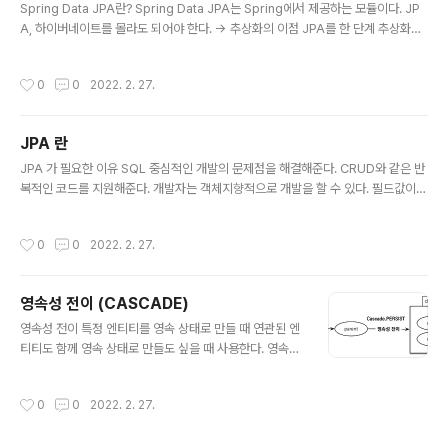
스트와 데이터베이스 커넥션을 유지한다. 동작 과정 1. 클
Spring Data JPA란? Spring Data JPA는 Spring에서 제공하는 모듈이다. JP
라이언트의 요청이 들어오면 서블릿 필터나, 스프링 인터
A, 하이버네이트를 몰라도 되어야 한다. -> 추상화의 이점 JPA를 한 단계 추상화시
셉터에서 영속성 컨텍스트를 생성한다. 단 이 시점에서 트
킨 Repository라는 인터페이스를 제공함으로써 이루어진다. Spring Data JPA
랜잭션은 시작하지 않는다. 2. 서비스 계층에서 @..
의 Repository의 구현에서 JPA를 사용하고 있다. JPA 구현체의 사용을 감추고,
작성시간
0
0
2022. 2. 27.
다양한 지원과 설정 방법을 제공한다. JPA 기본 구현체로 Hibernate 사용한다. Q
uerydsl 지원를 지원한다. 아래와 같은 것들을 사용할 필요가 없다. EntityManag
er 를 직접 사용하지 않는다. JPQL을 직접 사용하지 않는다. persist(), merge(),
JPA 란
close() 를 직접 사용하지 않는다. 트랜잭션을 get..
글 내용
JPA 가 필요한 이유 SQL 중심적인 개발의 문제점을 해결해준다. CRUD와 같은 반
복적인 코드를 지원해준다. 개발자는 객체지향적으로 개발을 할 수 있다. 필드값이
추가된다거나 변경되는 상황이 발생했을때, 쿼리문을 전부 바꿔주는 작업을 줄여준
다. 패러다임의 불일치를 해결해준다. 1차 개시와 동일성 보장 --> 신뢰도 보장 트랜
작성시간
0
0
2022. 2. 27.
잭션을 지원하는 쓰기 지연 지원 지연 로딩 지원 --> 성능 보장 객체 vs 관계형 데이
터베이스 상속 관점 ( 객체 상속 관계 vs Table 슈퍼타입 서브타입 관계) 연관관계
관점 ( 단방향 vs 양방향) 데이터 타입 관점 데이터 식별 방법 ( 같은 참조값 기준 같
영속성 전이 (CASCADE)
은 값 vs 다른 값) 패러다임의 불일치를 해결해 줄 수 있는 기술 "JPA" 위에서 말한
글 내용
객체 와 관계형 데이터베이..
영속성 전이 특정 엔티티를 영속 상태로 만들 때 연관된 엔
티티도 함께 영속 상태로 만들도 싶을 때 사용한다. 영속성
전이는 연관관계를 매핑하는 것과 아무 관련이 없음 엔티
티를 영속화할 때 연관된 엔티티도 함께 영속화하는 편리
작성시간
0
0
2022. 2. 27.
함 을 제공할 뿐이다. 아래와 같이 설정하면 부모 엔티티를
저장할 때 자식 엔티티도 함께 저장. 코드 예시 Child chil