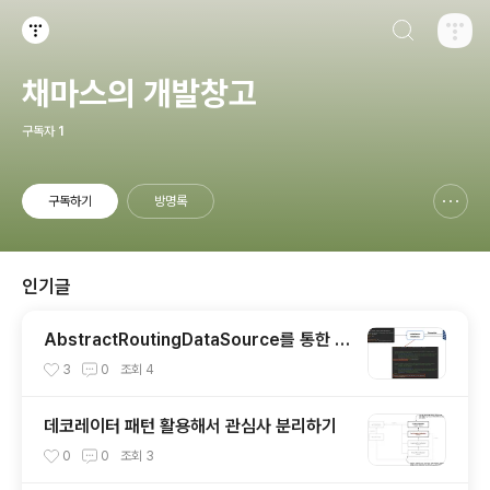
검색하기
티스토리
채마스의 개발창고
구독자
1
구독하기
방명록
신고하기 레이어
열기
인기글
AbstractRoutingDataSource를 통한 M
ulti-DataSource 구현
3
0
조회
4
데코레이터 패턴 활용해서 관심사 분리하기
0
0
조회
3