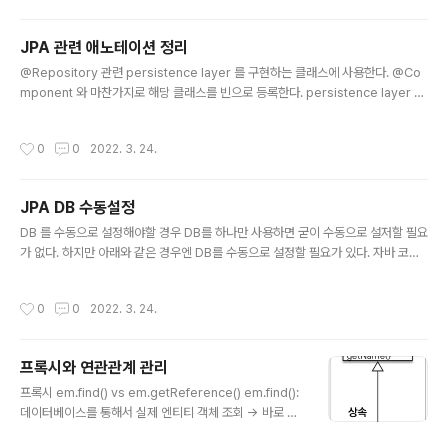
하는 과정을 진행했다. 이 과정에서 새로 알게된 내용들이
많아서 간단하게나마 정리해 보려고 한다. 먼저 JPA에서
JPA 관련 애노테이션 정리
는 영속성을 관리하는 개념에 대해서 정리하고 넘어가자. J
글 내용
PA에서 영속성을 제어하기 위해서 필요한 구성요소 JPA
@Repository 관련 persistence layer 를 구현하는 클래스에 사용한다. @Co
에서 영속성을 관리하기 위해서는 위와 같은 구성요소가
mponent 와 마찬가지로 해당 클래스를 빈으로 등록한다. persistence layer 에
세팅이 되어있어야 한다. 스프링부트를 사용하면 자동적으
서 발생하는 예외를 잡아서 DataAccessException 으로 처리해준다. - Persist
로 위와 같은 구성요소가 세팅이 된다. 구성요소 각각에 대
enceExceptionTranslationPostProcessor 가 처리한다. @Repository 와
작성시간
0
0
2022. 3. 24.
해서 정리해 보자..
관련된 Spring Data JPA 인터페이스 Repository: 기본 repository 인터페이
스다. -> 어떤 메소드도 제공하지 않는다. CrudRepository: Repository + CR
UD 기능 제공한다. PagingAndSortingRepository: CrudRepository + 페이
JPA DB 수동설정
징, 정렬 ..
글 내용
DB 를 수동으로 설정해야할 경우 DB를 하나만 사용하면 굳이 수동으로 설저할 필요
가 없다. 하지만 아래와 같은 경우엔 DB를 수동으로 설정할 필요가 있다. 자바 코드
로 DataSource, TransactionManager 를 수동 세팅해야 하는 경우 configura
tion properties 로 커버되지 않는 세밀한 옵션을 줄 때 다중 DataSource 를 사
작성시간
0
0
2022. 3. 24.
용할 때 DB 세팅 요소 먼저 DataSource 를 세팅한다. -> DB 설정 그 다음 DataS
ource 를 바탕으로 EntityManagerFactory 를 세팅한다. -> PA 엔티티 관리 그
다음 EntityManagerFactory를 바탕으로 LocalContainerEntityManagerFa
프록시와 연관관계 관리
ctoryBean를 세팅한다. -> 트..
글 내용
프록시 em.find() vs em.getReference() em.find():
데이터베이스를 통해서 실제 엔티티 객체 조회 -> 바로 쿼
리문을 날린다. em.getReference(): 데이터베이스 조