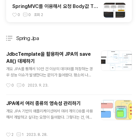
SpringMVC를 이용해서 요청 Body값 Tri
m처리하기
0
0
조회
2
Spring Jpa
분류 전체보기
주요 글 목록
JdbcTemplate을 활용하여 JPA의 save
All() 대체하기
글 내용
개요 JPA를 통해서 10만 건 이상의 데이터를 저장하는 경
우 성능 이슈가 발생한다는 문의가 들어왔다. 평소에 나는
JPA로 대량의 데이터를 저장할 때에 성능적으로 문제가
작성시간
0
0
2023. 9. 23.
있다는 사실은 알고 있었으나 그 원인을 정확히 설명하진
못했다. 이번 글에서는 위 문제를 해결하기 위한 과정을 정
리해 보려고 한다. 결론부터 말하자면, 나는 JdbcTempl
JPA에서 여러 종류의 영속성 관리하기
ate의 batchUpdate() 메소드를 사용해서 문제를 해결했
글 내용
개요 JPA 기반의 애플리케이션에서 여러 개의 DB를 사용
다. 먼저 Spring Data JPA의 saveAll()메소드의 실행
해서 개발하고 싶다는 요청이 들어왔다. 그렇다는 건, 여러
과정과 JdbcTemplate의 batchUpdate() 메소드의 실
종류의 영속성을 사용하고 싶다는 의미다. 이 요구사항을
행 과정부터 알아보자. Spring Data JPA의 saveAll()메
해결하기 위해서 여러 개의 Persistence-Unit을 정의하
소드가 실행되는 과정 먼저 Spring Data JPA의 saveAl
작성시간
2
1
2023. 8. 28.
고, 그에 따라 여러 개의 EntityManagerFactory를 정의
l() 메소드가 실행되는..