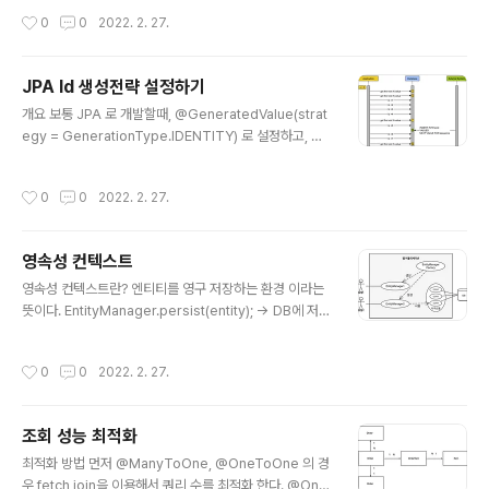
회를 미루는 가짜(프록시) 엔티티 객체 조회 -> 실제로 사
작성시간
0
0
2022. 2. 27.
용될때 쿼리문을 날린다. 프록시의 구조 실제 클래스를 상
속 받아서 만들어진다. 실제 클래스와 겉 모양이 같다. 사용
하는 입장에서 진짜 객체인지 프록시 객체인지 구분하지
JPA Id 생성전략 설정하기
않고 사용하면 된다. 프록시 객체의 초기화 client 가 get
글 내용
Name()을 호출하면 MemberProxy 는 영속성 컨텍스
개요 보통 JPA 로 개발할때, @GeneratedValue(strat
트에 Member 객체를 요청한다. 영속성 컨텍스트는 DB
egy = GenerationType.IDENTITY) 로 설정하고, 개
를 조회해서 실제 엔티티 객체를 생성한다. 그리고 Memb
발을 진행하였다. Id 값을 커스텀하게 생성할 수 있는 방법
er target에 생성된 엔티티 객체를 ..
에 대해서 알아보려고 한다. @GeneratedValue @Ge
작성시간
0
0
2022. 2. 27.
neratedValue는 식별자의 생성 전략을 지정하는데 사용
된다. 전략은 아래와 같이 4가지 전략이 있다. IDENTITY
식별자 생성을 데이터베이스에 위임한다. 주로 MySQL, P
영속성 컨텍스트
ostgreSQL, SQL Server 등에서 사용된다. 키 생성의
글 내용
동시성 처리 도 데이터베이스에 위임한다. 엔티티가 persi
영속성 컨텍스트란? 엔티티를 영구 저장하는 환경 이라는
st 되는 시점에 즉시 INSERT SQL 을 실행 하고 DB 에서
뜻이다. EntityManager.persist(entity); -> DB에 저
식별자 값을 가져온다. SEQUENCE 데이터베이스의 시퀀
장한다는 뜻이 아니라 엔티티를 영속성 컨텍스트에 저장한
스를 사용한다..
다는 말이다. 영속성 컨텍스트는 눈에 보이지 않는 논리적
작성시간
0
0
2022. 2. 27.
인 개념이다. 엔티티 메니저를 통해서 영속성 컨텍스트에
접근한다. 애플리케이션과 DB 사이에 있다고 생각하면 된
다. 엔티티 컨텍스트 동작 방식 위와 같이 고객이 요청으하
조회 성능 최적화
면 entityManagerFactory가 entityManager를 생성
글 내용
한다. entityManager는 내부적으로 DB connection을
최적화 방법 먼저 @ManyToOne, @OneToOne 의 경
통해서 DB와 통신한다. 엔티티의 생명주기 비영속 (new/t
우 fetch join을 이용해서 쿼리 수를 최적화 한다. @One