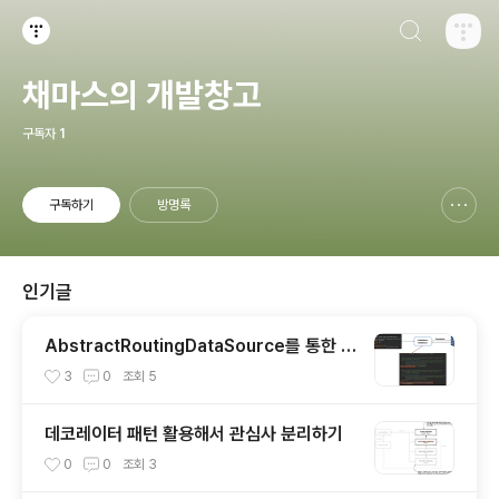
검색하기
티스토리
채마스의 개발창고
구독자
1
구독하기
방명록
신고하기 레이어
열기
인기글
AbstractRoutingDataSource를 통한 M
ulti-DataSource 구현
3
0
조회
5
데코레이터 패턴 활용해서 관심사 분리하기
0
0
조회
3