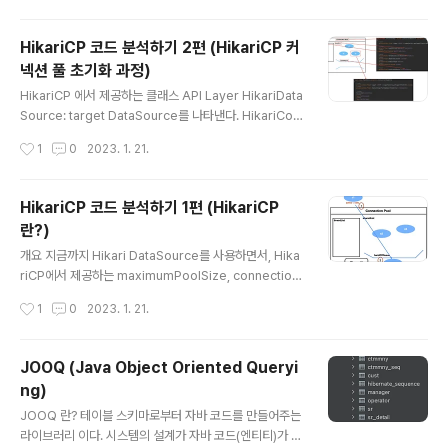
hPool도 같이 초기화 하는것을 확인할 수 있다. 이제 Hik
ariPool을 초기화하는 과정을 알아보자. HikriPool 초기
HikariCP 코드 분석하기 2편 (HikariCP 커
화 2편에서와 마찬가지고 아래의 과정으로 나눠보았다. Hi
넥션 풀 초기화 과정)
kariPool을 초기화하는 과정을 아래와 같은 단계로 나눠
글 내용
보았다. DataSource 생성 connectionBag 생성 hous
HikariCP 에서 제공하는 클래스 API Layer HikariData
eKeepingExecutorService 생성 커넥션 연결 확인 커
Source: target DataSource를 나타낸다. HikariConf
넥션 유지 커넥션 추가 DataSource 생성..
ig: DataSource를 만드는 configuration으로 사용된
작성시간
1
0
2023. 1. 21.
다. 보통 HikariDataSource나 HikariConfig의 설정값
만 바꿔가며 Connection Pool을 관리하지만, 정확한 동
작과정을 파악하기 위해서는 아래의 Pool Layer까지 분
HikariCP 코드 분석하기 1편 (HikariCP
석할 필요가 있다. Pool Layer HikariPool: 기본 풀링 동
란?)
작을 제공한다. 여기서 풀링 동작이란 설정한 Connectio
글 내용
n 수를 유지시키며, Connection만료 시간이 지나면 Co
개요 지금까지 Hikari DataSource를 사용하면서, Hika
nnection을 Close시키는 것을 말한다. PoolEntry: Co
riCP에서 제공하는 maximumPoolSize, connection
nnection의 Wrapp..
Timeout, maxLifetime, idleTimeout 과 같은 설정값
작성시간
1
0
2023. 1. 21.
정도만 알고 있었지 내부적으로 HikariCP가 어떤식으로
Connection Pool을 관리하는지 알지 못했다. 또한, 언젠
가 Connection Pool에서 장애가 발생할 수 있을 것을 대
JOOQ (Java Object Oriented Queryi
비해서 이번 기회에 HikariCP 코드를 분석해 보려고 한다.
ng)
Connection Pool이란? 커넥션 풀이란 데이터베이스와
글 내용
연결된 커넥션을 미리 만들어 놓은 Pool을 의미한다. 만약
JOOQ 란? 테이블 스키마로부터 자바 코드를 만들어주는
커넥션 풀이 없다면? 위와 같이 WAS 내부에 DB 드라이버
라이브러리 이다. 시스템의 설계가 자바 코드(엔티티)가 아