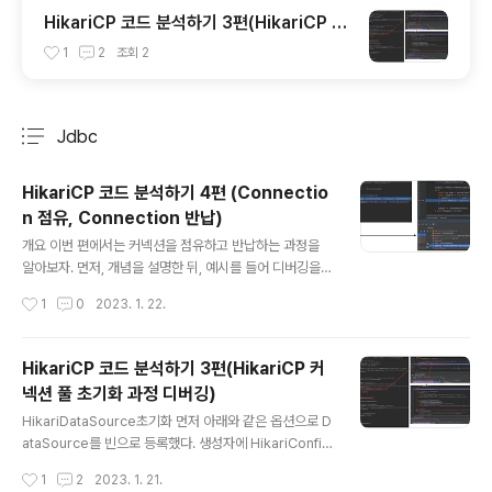
HikariCP 코드 분석하기 3편(HikariCP 커
넥션 풀 초기화 과정 디버깅)
1
2
조회
2
Jdbc
분류 전체보기
주요 글 목록
HikariCP 코드 분석하기 4편 (Connectio
n 점유, Connection 반납)
글 내용
개요 이번 편에서는 커넥션을 점유하고 반납하는 과정을
알아보자. 먼저, 개념을 설명한 뒤, 예시를 들어 디버깅을
해보기로 하자. 커넥션 점유(개념) connection.getCon
작성시간
1
0
2023. 1. 22.
nection() -> HikariDataSource.getConnection() -
> HikariPool.getConnection() -> ConcurrentBag.
borrow() 1편에서 설명한 것처럼 커넥션을 점유하는 과
HikariCP 코드 분석하기 3편(HikariCP 커
정은 borrow() 메소드를 통해서 이루어지며, 크게 3가지
넥션 풀 초기화 과정 디버깅)
과정으로 구성된다. 먼저 threadList를 검사해서 해당 Th
글 내용
read가 커넥션 풀에 방문한 이력이 있는지 검사하고 이력
HikariDataSource초기화 먼저 아래와 같은 옵션으로 D
이 있다면 SharedList 까지 보지 않고 빠르게 커넥션을
ataSource를 빈으로 등록했다. 생성자에 HikariConfig
반환해 준다. (마치 캐시처럼) 물론 해당 커넥션이 NOT_I..
를 인자로 넘긴다. maximumPoolSize: 3 maxLifetim
작성시간
1
2
2023. 1. 21.
e: 10분 HikariConfig를 인자로 넘겼기 때문에 fastPat