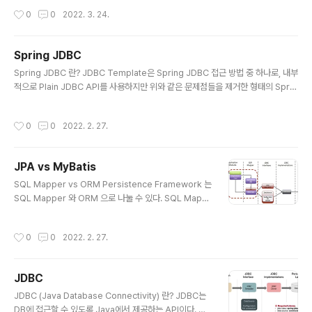
와 DB가 직접 통신하며 Connection을 가져 와야 된..
닌, DB 에서 시작될 때 유용하다. 당연히 ORM framewo
작성시간
0
0
2022. 3. 24.
rk 가 아니다. ORM 은 오히려 반대로 Java class 를 DB
스키마로 매핑하기 때문이다. "jOOQ is not a replace
ment for JPA" SQL이 잘 어울리는 곳엔, Jooq가 잘 맞
Spring JDBC
는다. 반면, Object Persistence 가 잘 어울리는 곳엔, J
글 내용
Spring JDBC 란? JDBC Template은 Spring JDBC 접근 방법 중 하나로, 내부
PA 가 잘 맞는다. JOOQ 의 장점 Jooq 방식으로 사용한
적으로 Plain JDBC API를 사용하지만 위와 같은 문제점들을 제거한 형태의 Sprin
다면, 엔티티를 작성할 필요가 없다. 대신 JPA 와 반대로
g에서 제공하는 class이다. 스프링에서 DB를 사용하기 위한 오리지날 디펜던시라
스키마는 정의 되어 있어야 된다. 로그가 보기 좋다. -> 결
고 할 수 있디. MyBatis 처럼 XML을 이용해 의존성을 주입한 후, 사용하는 방식이
과 로그가 한눈에 보기 좋다. query 로그 안에 binding ..
작성시간
0
0
2022. 2. 27.
다. 순수 JDBC를 사용할 때, PrepareStatement, CreateStatement, Result
Set 등 자주 사용하는 객체와 코드들을 클래스화 하여 스프링 애플리케이션에서 보
다 더 편하게 DB에 접근할 수 있는 인터페이스를 제공한다. 순수 Jdbc와 동일한 환
JPA vs MyBatis
경설정을 하면 된다. 스프링 JdbcTemplate과 MyBatis 같은 ..
글 내용
SQL Mapper vs ORM Persistence Framework 는
SQL Mapper 와 ORM 으로 나눌 수 있다. SQL Mapp
er RDBMS 쿼리문의 실행 결과를 자바 코드에 매핑하는
프레임워크이다. SQL Mapper 메소드를 SQL 실행결과
작성시간
0
0
2022. 2. 27.
와 매핑한다. Object와 SQL의 필드를 매핑하여 데이터를
객체화한다. SQL문을 이용하여 RDB에 접근, 데이터를 오
브젝트(객체)화 시켜준다. 개발자가 작성한 SQL문으로 해
JDBC
당되는 ROW를 읽어 온 후 결과 값을 오브젝트화 시켜 사
글 내용
용가능하게 만들어준다. RDB에 따라 SQL 문법이 다르기
JDBC (Java Database Connectivity) 란? JDBC는
때문에 특정 RDB에 종속적이다. 대표적인 기술로 Mybati
DB에 접근할 수 있도록 Java에서 제공하는 API이다. 모