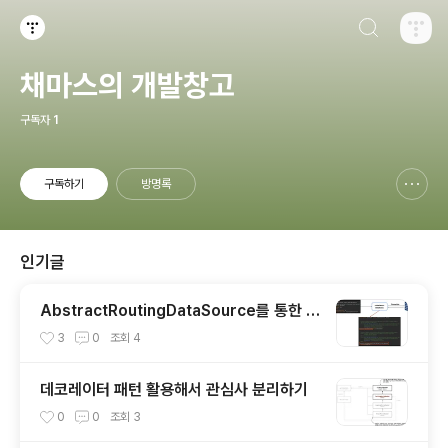
검색하기
티스토리
채마스의 개발창고
구독자
1
구독하기
방명록
신고하기 레이어
열기
인기글
AbstractRoutingDataSource를 통한 M
ulti-DataSource 구현
3
0
조회
4
데코레이터 패턴 활용해서 관심사 분리하기
0
0
조회
3