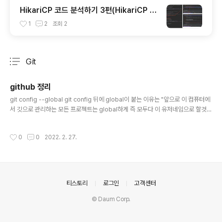
HikariCP 코드 분석하기 3편(HikariCP 커
넥션 풀 초기화 과정 디버깅)
1
2
조회
2
Git
분류 전체보기
주요 글 목록
github 정리
글 내용
git config --global git config 뒤에 global이 붙는 이유는 "앞으로 이 컴퓨터에
서 깃으로 관리하는 모든 프로젝트는 global하게 즉 모두다 이 유저네임으로 할것이
다." 라는 뜻이다. git config --global --list 전역 설정 정보 조회 git init 비유 : 사
진찍을 사진사를 고용 프로젝트당 초기에 1번만 설정 .git 파일이 생성된다. 참고 : cl
작성시간
0
0
2022. 2. 27.
one을 받으면 --> .git파일까지 생성된다. git add . 비유 : 찍은 사진찍을 사람들을
모으는작업 작업마다 모아줘야댐 . save point를 복사해서 git reset --hard [sa
ve point] 명령어 실해해 주면 된다. .gitignore 반영하고 싶지 않은 파일들을 설정
할 수 있다. ..
의안내
티스토리
로그인
고객센터
© Daum Corp.