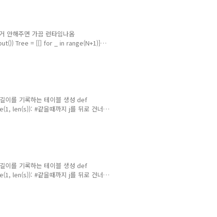
때 이거 안해주면 가끔 런타임나옴
ut()) Tree = [[] for _ in range(N+1)]
(int, input().split()) Tree[u].append(v)
 저장할 값은 얼리 어답터가 아닌 노드의 수를
 길이를 기록하는 테이블 생성 def
in range(1, len(s)): #같을때까지 j를 뒤로 건너뛰
le에 j+1값을 대입 --> i, j 둘다 1씩 증가 if
tern): result = [] table =
 길이를 기록하는 테이블 생성 def
in range(1, len(s)): #같을때까지 j를 뒤로 건너뛰
le에 j+1값을 대입 --> i, j 둘다 1씩 증가 if
lt = 0 for i in range(len(s)): result =