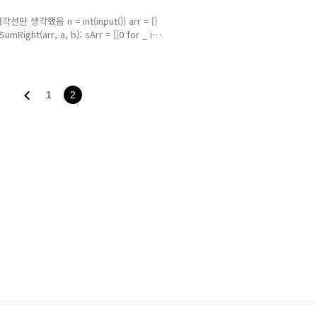
생각했음 n = int(input()) arr = []
rSumRight(arr, a, b): sArr = [[0 for _ in
_ in range(a)] sArr[0][0] = arr[a][b]
a-1][b]] # 교차점 기준 오른쪽 아래 for i in..
1
2