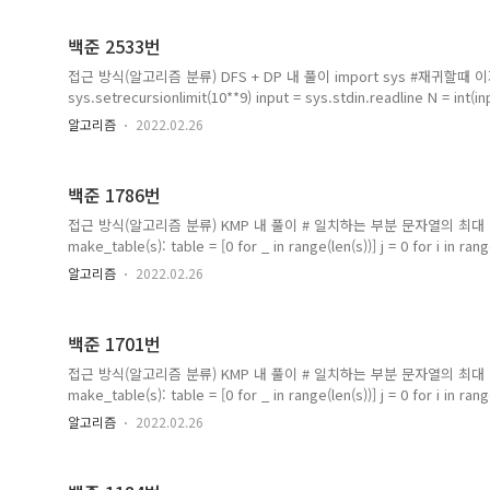
in s: if..
백준 2533번
접근 방식(알고리즘 분류) DFS + DP 내 풀이 import sys #재귀할
sys.setrecursionlimit(10**9) input = sys.stdin.readline N = int(inp
visited = [True for _ in range(N+1)] for _ in range(N-1): u, v = map
알고리즘
2022.02.26
Tree[v].append(u) #[1,0]으로 초기화 해주는 이유는 현재 dp에
구하는 것이기 때문이다. DP = [[1,0] for _ in range(N+1)] def..
백준 1786번
접근 방식(알고리즘 분류) KMP 내 풀이 # 일치하는 부분 문자열의 최대
make_table(s): table = [0 for _ in range(len(s))] j = 0 for i 
면서 후퇴 while j > 0 and s[j] != s[i]: j = table[j-1] #같아집면 tab
알고리즘
2022.02.26
s[j] == s[i]: table[i] = j + 1 j += 1 return table def KMP(origin, pat
make_table(pattern) j = 0 for i in range(len(o..
백준 1701번
접근 방식(알고리즘 분류) KMP 내 풀이 # 일치하는 부분 문자열의 최대
make_table(s): table = [0 for _ in range(len(s))] j = 0 for i 
면서 후퇴 while j > 0 and s[j] != s[i]: j = table[j-1] #같아집면 tab
알고리즘
2022.02.26
s[j] == s[i]: table[i] = j + 1 j += 1 return max(table) s = input() resu
max(result, make_table(s[i:len(..