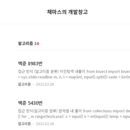
채마스의 개발창고
알고리즘
16
백준 8983번
접근 방식 (알고리즘 분류) 이진탐색 내풀이 from bisect import bisect_lef
= sys.stdin.readline m, n, l = map(int, input().split()) sade = list(m
check_x, check_y = [], [] for i in range(n): x, y = map(int,input().
알고리즘
2022.02.26
check_y.append(y) result = 0 for point in range(n): tmp = bisect
사대의 젤..
백준 5430번
접근 방식(알고리즘 분류) 문자열 내 풀이 from collections import deque t
[] for _ in range(testcase): s = input() n = int(input()) temp = inp
len(temp2) == 1: if temp2[0][1] == "]": temp2 = [] else: temp2 = 
알고리즘
2022.02.26
temp2[0][1:] temp2[-1] = temp2[-1][:-1] number = deque([i for i i