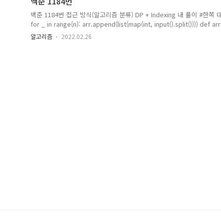
백준 1184번
백준 1184번 접근 방식(알고리즘 분류) DP + Indexing 내 풀이 #한쪽 대각선만 
for _ in range(n): arr.append(list(map(int, input().split()))) def ar
range(n-b)] for _ in range(n-a)] aArr = [[0 for _ in range(n-b)] for 
알고리즘
2022.02.26
aArr[a-1][0] = arr[a-1][b] resultS = [arr[a][b]] resultA = [arr[