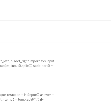
t, bisect_right import sys input
ap(int, input().split())) sade.sort()
split()) check_x.append(x)
_left(sade, check_x[point]) flag = 0 #
estcase = int(input()) answer =
ut() temp2 = temp.split(",") if
[temp2[0][1:-1]] else: temp2[0] =
n temp2]) flag = 0 check = False for i