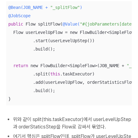
@Bean(JOB_NAME + 
"_splitFlow"
)
@JobScope
public
 Flow splitFlow(
@Value(
"#{jobParameters[date]}
  Flow userLevelUpFlow = new FlowBuilder<SimpleFlow>
          .start(userLevelUpStep())

          .build();

return
 new FlowBuilder<SimpleFlow>(JOB_NAME + 
"_sp
          .split(
this
.taskExecutor)

          .add(userLevelUpFlow, orderStatisticsFlow(d
          .build();

}
위와 같이 split(this.taskExecutor)에서 userLevelUpStep
과 orderStaticsStep을 Flow로 감싸서 묶었다.
여기서 핵심은 splitFlow인데, splitFlow가 userLevelUpSte