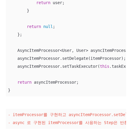
return
 user;

        }

return
null
;

    };

    AsyncItemProcessor<User, User> asyncItemProcessor
    asyncItemProcessor.setDelegate(itemProcessor);

    asyncItemProcessor.setTaskExecutor(
this
.taskExecu
return
 asyncItemProcessor;

}
- itemProcessor를 구현하고 asyncItemProcessor.set
- async 로 구현된 itemProcessor를 사용하는 Step은 반