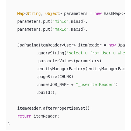
Map
<
String
, 
Object
> parameters = 
new
 HashMap<>();
    parameters.put(
"minId"
,minId);

    parameters.put(
"maxId"
,maxId);

    JpaPagingItemReader<User> itemReader = 
new
 JpaPa
            .queryString(
"select u from User u where
            .parameterValues(parameters)

            .entityManagerFactory(entityManagerFactor
            .pageSize(CHUNK)

            .name(JOB_NAME + 
"_userItemReader"
)

            .build();

    itemReader.afterPropertiesSet();

return
 itemReader;

}