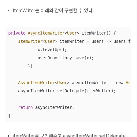
ItemWriter는 아래와 같이 구현할 수 있다.
private
AsyncItemWriter
<
User
> itemWriter() {

ItemWriter
<
User
> itemWriter 
=
 users -> users.forE
            x.levelUp();

            userRepository.save(x);

        });

AsyncItemWriter
<
User
> asyncItemWriter 
=
 new 
Asyn
    asyncItemWriter.setDelegate(itemWriter);

return
 asyncItemWriter;

}
itemWriter를 구현해주고 asyncItemWriter.setDelegate