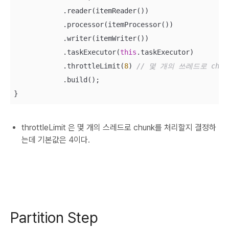
            .reader(itemReader())

            .processor(itemProcessor())

            .writer(itemWriter())

            .taskExecutor(
this
.taskExecutor)

            .throttleLimit(
8
) 
// 몇 개의 쓰레드로 chu
            .build();

}
throttleLimit 은 몇 개의 스레드로 chunk를 처리할지 결정하
는데 기본값은 4이다.
Partition Step