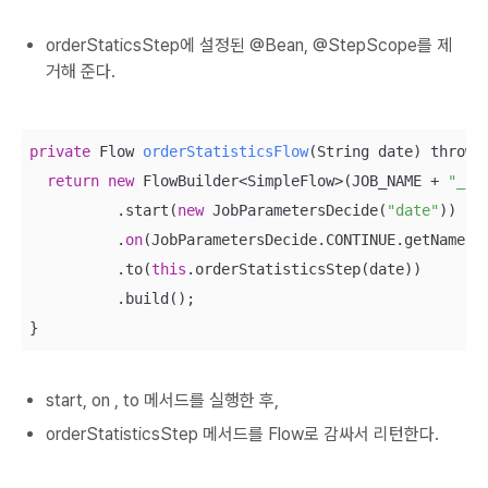
orderStaticsStep에 설정된 @Bean, @StepScope를 제
거해 준다.
private
 Flow 
orderStatisticsFlow
(
String date
) throws
return
new
 FlowBuilder<SimpleFlow>(JOB_NAME + 
"_or
          .start(
new
 JobParametersDecide(
"date"
))

          .
on
(JobParametersDecide.CONTINUE.getName())
          .to(
this
.orderStatisticsStep(date))

          .build();

}
start, on , to 메서드를 실행한 후,
orderStatisticsStep 메서드를 Flow로 감싸서 리턴한다.