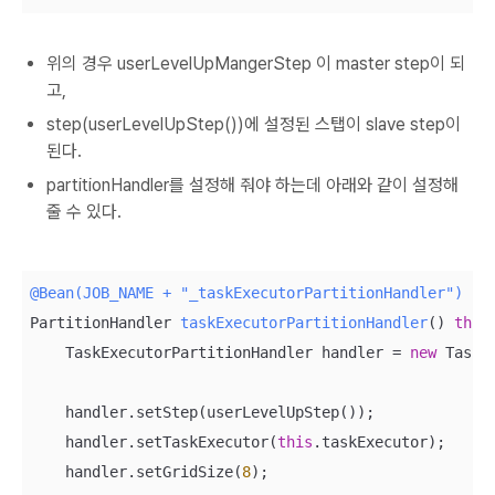
위의 경우 userLevelUpMangerStep 이 master step이 되
고,
step(userLevelUpStep())에 설정된 스탭이 slave step이
된다.
partitionHandler를 설정해 줘야 하는데 아래와 같이 설정해
줄 수 있다.
@Bean(JOB_NAME + "_taskExecutorPartitionHandler")
PartitionHandler 
taskExecutorPartitionHandler
()
thro
    TaskExecutorPartitionHandler handler = 
new
 TaskE
    handler.setStep(userLevelUpStep());

    handler.setTaskExecutor(
this
.taskExecutor);

    handler.setGridSize(
8
);
