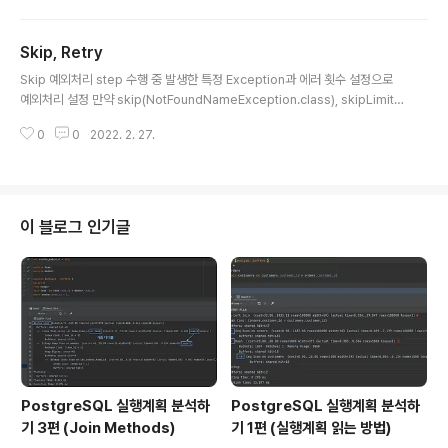
key = key; } @Override public FlowExecutionStatus decide(JobE
xecution jobExecution, StepExecution stepExecution) { String val
Skip, Retry
ue = jobExecution.getJobPar..
글 내용
Skip 예외처리 step 수행 중 발생한 특정 Exception과 에러 횟수 설정으로
예외처리 설정 만약 skip(NotFoundNameException.class), skipLimit
(3)으로 설정한다면 NotFoundNameException이 3번 발생할 때까지는 에
0
0
2022. 2. 27.
러를 skip 한다. 4번째에서 Job과 Step의 상태가 실패로 끝나며, 배치가 중지
된다. 여기서 에러 발생 전까지는 모두 정상처리된 상태로 남는다. 그렇기 때문
에 오류가 난 다음부터 다시 시작해야 된다. -> 안 그러면 중복이 발생함 ex> 1
0개의 chunk 중 1~9까지 정삭으로 작동하고 10에서 오류가 났다면 -> 배치
재 실행 시 10번째 chunk부터 처리하도록 배치를 구현해야 된다. .faultToler
이 블로그 인기글
ant() .skip..
PostgreSQL 실행계획 분석하
PostgreSQL 실행계획 분석하
기 3편 (Join Methods)
기 1편 (실행계획 읽는 방법)