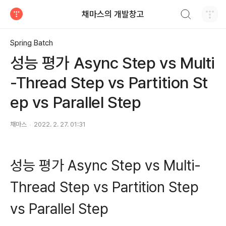
검색하기
채마스의 개발창고
티스토리
Spring Batch
성능 평가 Async Step vs Multi
-Thread Step vs Partition St
ep vs Parallel Step
채마스
2022. 2. 27. 01:31
성능 평가 Async Step vs Multi-
Thread Step vs Partition Step
vs Parallel Step