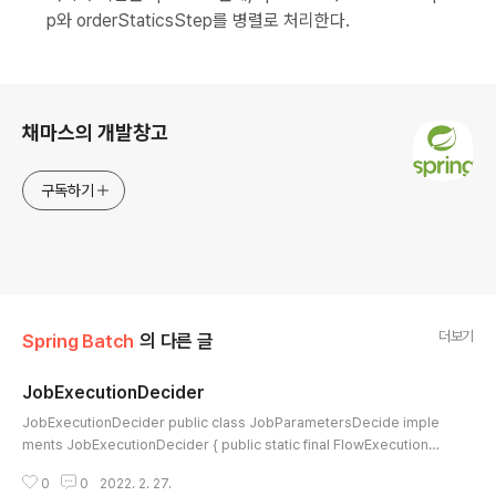
p와 orderStaticsStep를 병렬로 처리한다.
로그 정보
채마스의 개발창고
구독하기
더보기
Spring Batch
의 다른 글
JobExecutionDecider
글 내용
JobExecutionDecider public class JobParametersDecide imple
ments JobExecutionDecider { public static final FlowExecutionSt
atus CONTINUE = new FlowExecutionStatus("CONTINUE"); privat
0
0
2022. 2. 27.
e final String key; public JobParametersDecide(String key) { this.