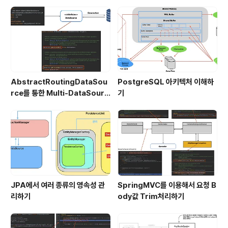
AbstractRoutingDataSou
PostgreSQL 아키텍처 이해하
rce를 통한 Multi-DataSourc
기
e 구현
JPA에서 여러 종류의 영속성 관
SpringMVC를 이용해서 요청 B
리하기
ody값 Trim처리하기