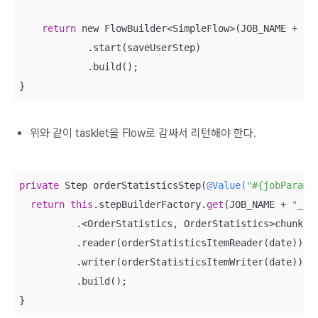
return
 new FlowBuilder<SimpleFlow>(JOB_NAME + 
"_
            .start(saveUserStep)

            .build();

}
위와 같이 tasklet을 Flow로 감싸서 리턴해야 한다.
private
 Step orderStatisticsStep(
@Value(
"#{jobParame
return
this
.stepBuilderFactory.
get
(JOB_NAME + 
"_or
          .<OrderStatistics, OrderStatistics>chunk(CH
          .reader(orderStatisticsItemReader(date))

          .writer(orderStatisticsItemWriter(date))

          .build();

}