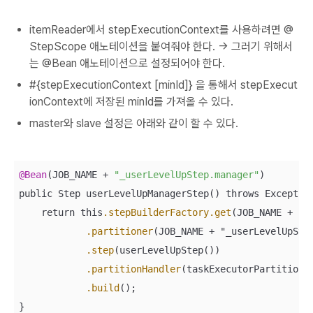
itemReader에서 stepExecutionContext를 사용하려면 @
StepScope 애노테이션을 붙여줘야 한다. -> 그러기 위해서
는 @Bean 애노테이션으로 설정되어야 한다.
#{stepExecutionContext [minId]} 을 통해서 stepExecut
ionContext에 저장된 minId를 가져올 수 있다.
master와 slave 설정은 아래와 같이 할 수 있다.
@Bean
(JOB_NAME + 
"_userLevelUpStep.manager"
)

public Step userLevelUpManagerStep() throws Exception
    return this
.stepBuilderFactory
.get
(JOB_NAME + "_
.partitioner
(JOB_NAME + "_userLevelUpStep
.step
(userLevelUpStep())

.partitionHandler
(taskExecutorPartitionHa
.build
();

}