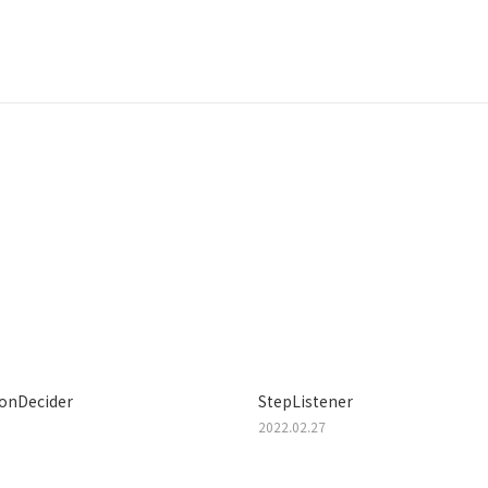
ionDecider
StepListener
2022.02.27