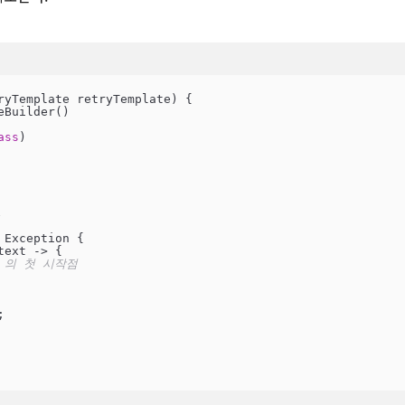
ryTemplate retryTemplate) {

Builder()

ass
)

.
Exception {

ext -> {

te 의 첫 시작점

