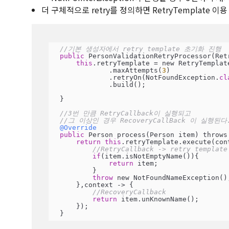
더 구체적으로 retry를 정의하면 RetryTemplate 이용
//기본 생성자에서 retry template 초기화 진행
public
 PersonValidationRetryProcessor(Ret
this
.retryTemplate = new RetryTemplate
              .maxAttempts(
3
)

              .retryOn(NotFoundException.
cl
              .build();

  }

//3번 만큼 RetryCallback이 실행되고
//그 이상인 경우 RecoveryCallBack 이 실행된다
@Override
public
 Person process(Person item) throws 
return
this
.retryTemplate.execute(cont
//RetryCallback -> retry templa
if
(item.isNotEmptyName()){

return
 item;

          }

throw
 new NotFoundNameException();
      },context -> {

//RecoveryCallback
return
 item.unKnownName();

      });

  }