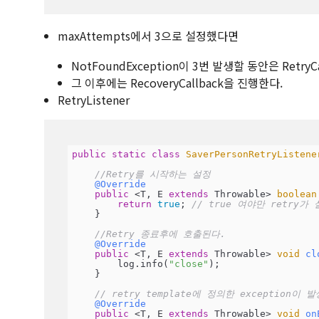
maxAttempts에서 3으로 설정했다면
NotFoundException이 3번 발생할 동안은 Retry
그 이후에는 RecoveryCallback을 진행한다.
RetryListener
public
static
class
SaverPersonRetryListene
//Retry를 시작하는 설정
@Override
public
 <T, E 
extends
 Throwable> 
boolean
return
true
; 
// true 여야만 retry가
    }

//Retry 종료후에 호출된다.
@Override
public
 <T, E 
extends
 Throwable> 
void
cl
        log.info(
"close"
);

    }

// retry template에 정의한 exception이
@Override
public
 <T, E 
extends
 Throwable> 
void
on