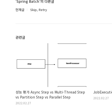
'Spring Batch'의 다른글
현재글
Skip, Retry
관련글
성능 평가 Async Step vs Multi-Thread Step
JobExecut
vs Partition Step vs Parallel Step
2022.02.27
2022.02.27