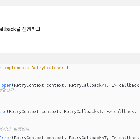
Callback을 진행하고
r
implements
RetryListener
{

open
(
RetryContext context, RetryCallback<T, E> callback
 실행된다.
ose
(
RetryContext context, RetryCallback<T, E> callback, 
 발생하면 실행된다.
Error
(
RetryContext context, RetryCallback<T, E> callback