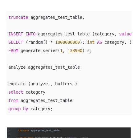
truncate
 aggregates_test_table;

INSERT
INTO
 aggregates_test_table (category, 
value
SELECT
 (random() 
*
1000000000
)::
int
AS
 category, (ra
FROM
 generate_series(
1
, 
138990
) s;

analyze aggregates_test_table;

select
from
group
by
 category;