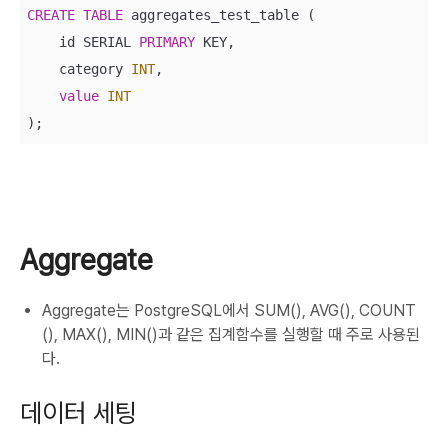
CREATE
TABLE
 aggregates_test_table (

    id SERIAL 
PRIMARY
 KEY,

    category 
INT
,

value
INT
);
Aggregate
Aggregate는 PostgreSQL에서 SUM(), AVG(), COUNT
(), MAX(), MIN()과 같은 집계함수를 실행할 때 주로 사용된
다.
데이터 세팅