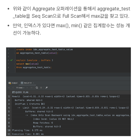
위와 같이 Aggregate 오퍼레이션을 통해서 aggregate_test
_table을 Seq Scan으로 Full Scan해서 max값을 찾고 있다.
만약, 인덱스가 있다면 max(), min() 같은 집계함수는 성능 개
선이 가능하다.