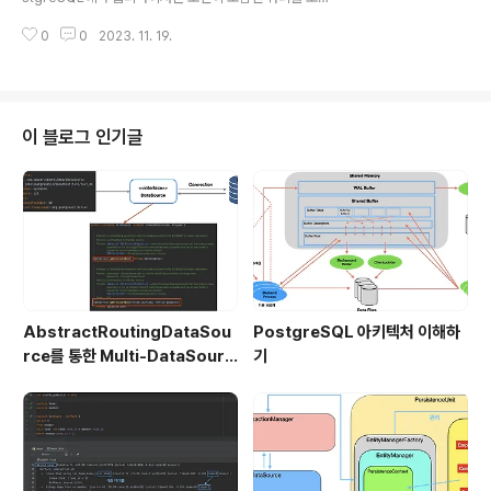
아래 3가지 조인 방법 중에서 적절한 조인 방식을 선택한
0
0
2023. 11. 19.
다. NL Join (Nested Loop Join) Hash Join Merge
Join 따라서, 조인 방법을 이해하는 것은 실행계획을 분석
하는데 매우 중요한 부분이다. 필수 사전 지식 PostgreS
QL 옵티마이저 PostgreSQL 실행계획 분석하기 1편 (실
행계획 읽는 방법) PostgreSQL 실행계획 분석하기 2편
이 블로그 인기글
(Table Scan) 테이블 생성 create table team ( team
_id bigint, team_name varchar(100), created_at t
imestamp with time zone ); ..
AbstractRoutingDataSou
PostgreSQL 아키텍처 이해하
rce를 통한 Multi-DataSourc
기
e 구현