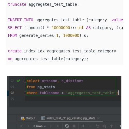
truncate
 aggregates_test_table;

INSERT
INTO
 aggregates_test_table (category, 
value
SELECT
 (random() 
*
10000000
)::
int
AS
 category, (rand
FROM
 generate_series(
1
, 
1000000
) s;

create
on
 aggregates_test_table(category);