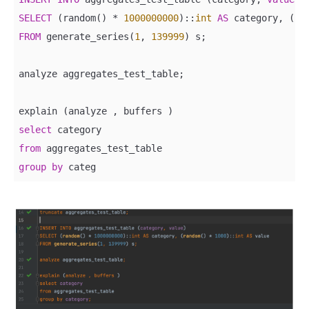
SELECT
 (random() 
*
1000000000
)::
int
AS
 category, (ra
FROM
 generate_series(
1
, 
139999
) s;

analyze aggregates_test_table;

select
from
group
by
 categ