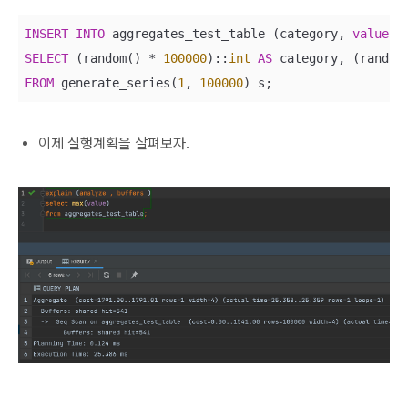
INSERT
INTO
 aggregates_test_table (category, 
value
SELECT
 (random() 
*
100000
)::
int
AS
 category, (random
FROM
 generate_series(
1
, 
100000
) s;
이제 실행계획을 살펴보자.