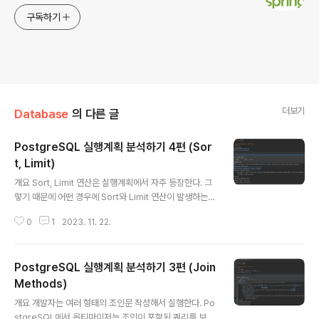
구독하기
더보기
Database
의 다른 글
PostgreSQL 실행계획 분석하기 4편 (Sor
t, Limit)
글 내용
개요 Sort, Limit 연산은 실행계획에서 자주 등장한다. 그
렇기 때문에 어떤 경우에 Sort와 Limit 연산이 발생하는지
짚고 넘어가려고 한다. 필수 사전 지식 PostgreSQL 옵티
0
1
2023. 11. 22.
마이저 PostgreSQL 실행계획 분석하기 1편 (실행계획
읽는 방법) 테이블 세팅 create table team ( team_id
bigint, team_name varchar(100), created_at tim
PostgreSQL 실행계획 분석하기 3편 (Join
estamp with time zone ); 데이터 세팅 INSERT INT
O team (team_id, team_name, created_at) SELE
Methods)
글 내용
CT i, 'Team ' || i, CURRENT_TIMESTAMP - INTER
개요 개발자는 여러 형태의 조인문 작성해서 실행한다. Po
VAL '1 day' * (i % 365) FROM generate_..
stgreSQL에서 옵티마이저는 조인이 포함된 쿼리를 보통