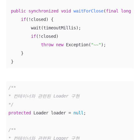
public
synchronized
void
waitForClose
(
final
long
 ti
if
(!closed) {

         wait(timeoutMillis);

if
(!closed)

throw
new
 Exception(
"~~"
);

     }

 }
/**

* 컨테이너와 관련된 Loader 구현

*/
protected
 Loader loader = 
null
;

/**

* 컨테이너와 관련된 Logger 구현
