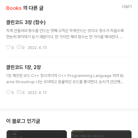
더보기
Books
의 다른 글
클린코드 3장 (함수)
글 내용
작게 만들어라 함수를 만드는 첫째 규칙은 작게만드는 것이다. 함수가 작을수록
한눈에 파악하기 쉽기 때문이다. 한 가지만 해라 함수는 한 가지를 해야한다. 하
지만 그 한 가지를 잘 해야한다. 함수가 여러 기능을 하게된다면 테스트하는것
0
0
2022. 4. 17.
도 복잡해 진다. 함수 당 하나의 추상화 수준만을 가져야한다. 함수 내 모든 문장
의 추상화 수준이 동일해야한다. 추상화 수준을 맞추지 않으면 특정 표현이 근
본 개념인지 아니면 세부사항인지 구분하기 어렵기 때문이다. 내려가기 규칙을
클린코드 1장, 2장
사용하면 추상화 수준을 맞추기 좋다. 내려가기 규칙을 사용하면 코드를 위에서
글 내용
아래로 이야기 처럼 읽기 쉽게 코드를 작성할 수 있다. 한 함수 다음에는 추상화
1장 깨끗한 코드 C++ 창시자이자 C++ Programming Language 저자 Bj
수준이 한 단계 낮은 함수가 온다. Switch 문 switch 문은 작게 만드는 것이 어
arne Stroustrup 나는 우아하고 효율적인 코드를 좋아한다. 논리가 간단해야
렵다..
버그가 숨어들지 못한다. 의존성을 최대한 줄여야 유지보수가 쉬워진다. 오류는
0
0
2022. 4. 17.
명백한 전략에 의거해 철저히 처리한다. 성능을 최적으로 유지해야 사람들이 원
칙 없는 최적화로 코드를 망치려는 유혹에 빠지지 않는다. 깨끗한 코드는 한 가
지를 제대로 한다. Object Oriented Analysis and Design with Applica
tion 저자 Grady Booch 깨끗한 코드는 단순하고 직접적이다. 깨끗한 코드는
결코 설계자의 의도를 숨기지 않는다. 오히려 명백한 추상화와 단순한 제어문으
이 블로그 인기글
로 가득하다. OTI 창립자이자 이클립스 ..