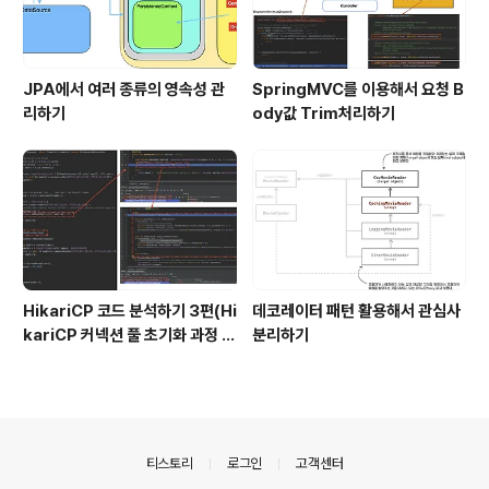
JPA에서 여러 종류의 영속성 관
SpringMVC를 이용해서 요청 B
리하기
ody값 Trim처리하기
HikariCP 코드 분석하기 3편(Hi
데코레이터 패턴 활용해서 관심사
kariCP 커넥션 풀 초기화 과정 디
분리하기
버깅)
의안내
티스토리
로그인
고객센터