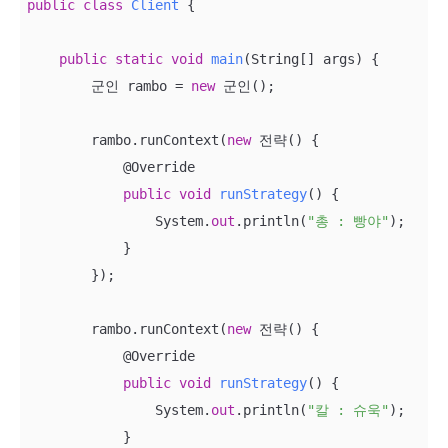
public
class
Client
 {

public
static
void
main
(
String[] args
)
 {

        군인 rambo = 
new
 군인();

        rambo.runContext(
new
 전략() {

            @Override

public
void
runStrategy
(
)
 {

                System.
out
.println(
"총 : 빵야"
);

            }

        });

        rambo.runContext(
new
 전략() {

            @Override

public
void
runStrategy
(
)
 {

                System.
out
.println(
"칼 : 슈욱"
);

            }
