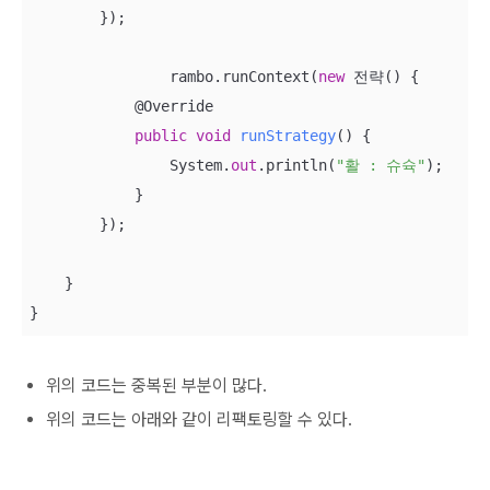
        });

                rambo.runContext(
new
 전략() {

            @Override

public
void
runStrategy
(
)
 {

                System.
out
.println(
"활 : 슈슉"
);

            }

        });

    }

}
위의 코드는 중복된 부분이 많다.
위의 코드는 아래와 같이 리팩토링할 수 있다.