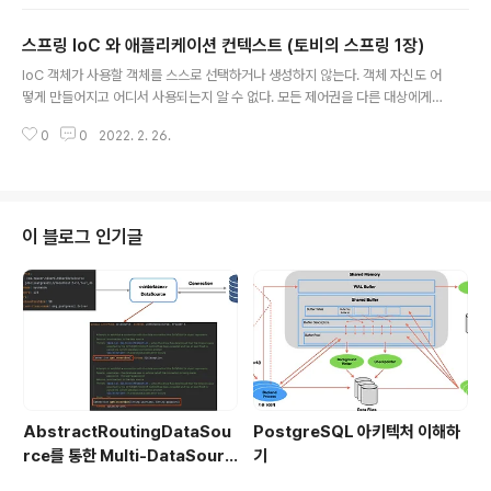
해야한다. 순서에 영향을 받지 않아야 한다. 좋은 습관? 먼저 스프링 컨테이너
없이 테스트할 수 있는 방법을 우선적으로 고려해야한다. (통합테스트 보단 단
스프링 IoC 와 애플리케이션 컨텍스트 (토비의 스프링 1장)
위테스트!) 부정적인 케이스를 먼저 만드는 습관을 가져야 한다. 픽스퍼 테스트
글 내용
를 수행하는 데 필요한 정보나 오브젝트를 픽스쳐라고 한다. 픽스쳐를 아래와
IoC 객체가 사용할 객체를 스스로 선택하거나 생성하지 않는다. 객체 자신도 어
같이 구현할 수 있다. @DisplayName("userDao test") public class ..
떻게 만들어지고 어디서 사용되는지 알 수 없다. 모든 제어권을 다른 대상에게
위임한다. 스프링의 IoC 빈 Spring Container가 제어권을 가지고 직접 생성
0
0
2022. 2. 26.
하고 관계를 부여하는 대상이 되는 객체를 말한다. 빈 팩토리 Bean을 생성하고
관계를 설정하는 IoC 객체이다. Bean을 등록하고 생성하고 반환하고 관리한
다. 보통 Bean Factory 를 확장한 애플리케이션 컨텍스트를 사용한다. 애플리
케이션 컨텍스트 Bean Factory 를 상속하여 확장한 것으로 IoC 방식을 따라
만들어진 일종의 Bean Factory 이다. Bean Factory 가 빈을 제어하는 IoC
이 블로그 인기글
기본 기능에 초점을 맞춘것이라면, 애플리케이션 ..
AbstractRoutingDataSou
PostgreSQL 아키텍처 이해하
rce를 통한 Multi-DataSourc
기
e 구현