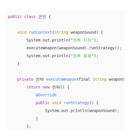
public
class
 군인 
{

void
runContext
(
String
 weaponSound
)
 {

        System.out.println(
"전투 시작"
);

        executeWeapon(weaponSound).runStrategy();

        System.out.println(
"전투 종료"
);

    }

private
 전략 
executeWeapon
(
final 
String
 weaponSou
return
new
 전략() {

@Override
public
void
runStrategy
(
)
 {

                System.out.println(weaponSound);

            }

        };
