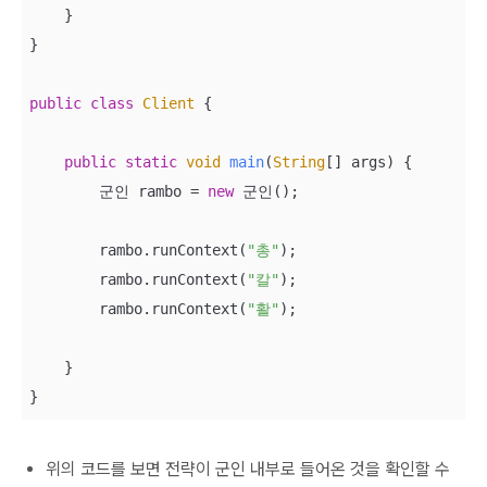
    }

}

public
class
Client
{

public
static
void
main
(
String
[] args
)
 {

        군인 rambo = 
new
 군인();

        rambo.runContext(
"총"
);

        rambo.runContext(
"칼"
);

        rambo.runContext(
"활"
);

    }

}
위의 코드를 보면 전략이 군인 내부로 들어온 것을 확인할 수