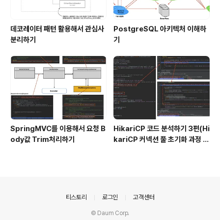
데코레이터 패턴 활용해서 관심사
PostgreSQL 아키텍처 이해하
분리하기
기
SpringMVC를 이용해서 요청 B
HikariCP 코드 분석하기 3편(Hi
ody값 Trim처리하기
kariCP 커넥션 풀 초기화 과정 디
버깅)
의안내
티스토리
로그인
고객센터
© Daum Corp.