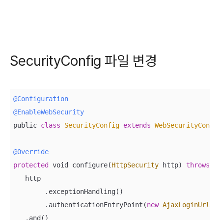
SecurityConfig 파일 변경
@Configuration
@EnableWebSecurity
public 
class
SecurityConfig
extends
WebSecurityConfi
@Override
protected
 void configure(
HttpSecurity
 http) 
throws
E
   http

        .exceptionHandling()

        .authenticationEntryPoint(
new
AjaxLoginUrlAu
   .and()
