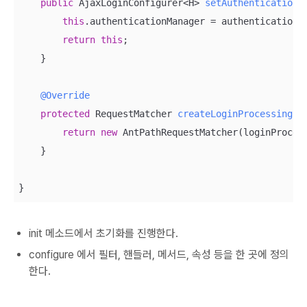
public
 AjaxLoginConfigurer<H> 
setAuthenticationM
this
.authenticationManager = authenticationMa
return
this
;

    }

@Override
protected
 RequestMatcher 
createLoginProcessingUr
return
new
 AntPathRequestMatcher(loginProces
    }

}
init 메소드에서 초기화를 진행한다.
configure 에서 필터, 핸들러, 메서드, 속성 등을 한 곳에 정의
한다.