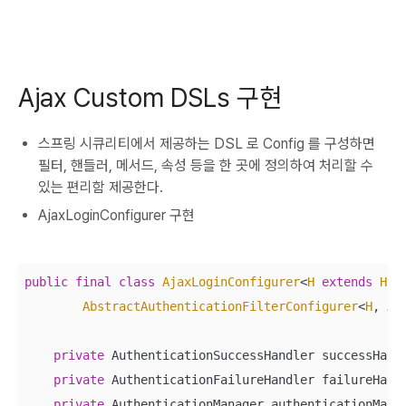
Ajax Custom DSLs 구현
스프링 시큐리티에서 제공하는 DSL 로 Config 를 구성하면
필터, 핸들러, 메서드, 속성 등을 한 곳에 정의하여 처리할 수
있는 편리함 제공한다.
AjaxLoginConfigurer 구현
public
final
class
AjaxLoginConfigurer
<
H
extends
Htt
AbstractAuthenticationFilterConfigurer
<
H
, 
Aj
private
 AuthenticationSuccessHandler successHandl
private
 AuthenticationFailureHandler failureHandl
private
 AuthenticationManager authenticationManag