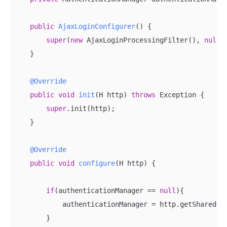
public
AjaxLoginConfigurer
()
{

super
(
new
 AjaxLoginProcessingFilter(), 
null
);
    }

@Override
public
void
init
(H http)
throws
 Exception 
{

super
.init(http);

    }

@Override
public
void
configure
(H http)
{

if
(authenticationManager == 
null
){

            authenticationManager = http.getSharedObj
        }
