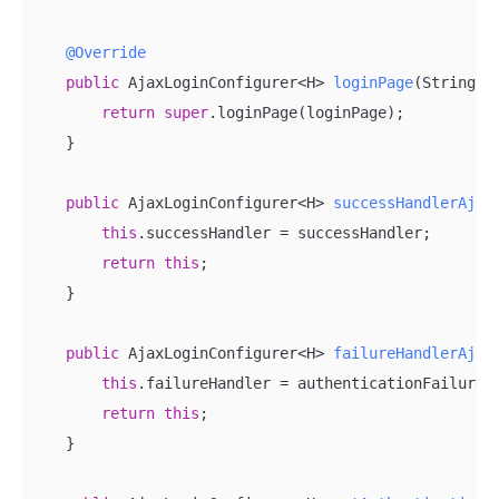
@Override
public
 AjaxLoginConfigurer<H> 
loginPage
(String l
return
super
.loginPage(loginPage);

    }

public
 AjaxLoginConfigurer<H> 
successHandlerAjax
this
.successHandler = successHandler;

return
this
;

    }

public
 AjaxLoginConfigurer<H> 
failureHandlerAjax
this
.failureHandler = authenticationFailureHa
return
this
;

    }
