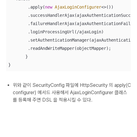
        .apply(
new
AjaxLoginConfigurer
<>())

        .successHandlerAjax(ajaxAuthenticationSuccess
        .failureHandlerAjax(ajaxAuthenticationFailure
        .loginProcessingUrl(/ajaxLogin)

        .setAuthenticationManager(ajaxAuthenticationM
        .readAndWriteMapper(objectMapper);

       }

위와 같이 SecurityConfig 파일에 HttpSecurity 의 apply(C
configurer) 메서드 사용해서 AjaxLoginConfigurer 클래스
를 등록해 주면 DSL 을 적용시킬 수 있다.