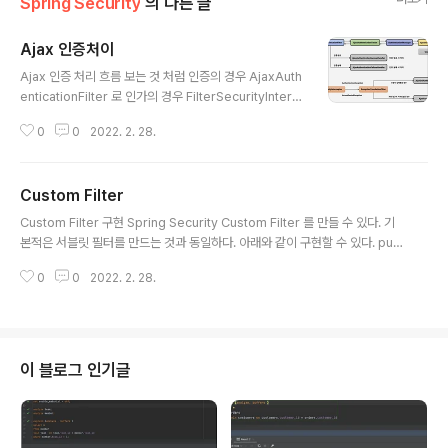
Spring Security
의 다른 글
Ajax 인증처이
글 내용
Ajax 인증 처리 흐름 보는 것 처럼 인증의 경우 AjaxAuth
enticationFilter 로 인가의 경우 FilterSecurityInterc
epter 로 요청이 전달 되는 것을 확인할 수 있다. ajax 방
0
0
2022. 2. 28.
식으로 구현하기 위해서 각각의 클래스 구현해 줘야 하지
만, 방식은 폼인증 방식과 크게 다르지 않다. AbstractAu
thenticationProcessingFilter 상속해서 구현할 수 있
Custom Filter
다. AjaxAuthenticationFilter 구현 폼인증 필터를 사용
글 내용
할 수 없기 때문에 AjaxLoginProcessingFilter 클래스
Custom Filter 구현 Spring Security Custom Filter 를 만들 수 있다. 기
구현한다. public class AjaxLoginProcessingFilter
본적은 서블릿 필터를 만드는 것과 동일하다. 아래와 같이 구현할 수 있다. publ
extends AbstractAuthenticationProcessingFilt..
ic class LoggingFilter extends GenericFilter { private Logger log
0
0
2022. 2. 28.
ger = LoggerFactory.getLogger(this.getClass()); @Override pub
lic void doFilter(ServletRequest request, ServletResponse resp
onse, FilterChain chain) throws IOException, ServletException { S
topWatch stopWatch = new StopWatch(); st..
이 블로그 인기글