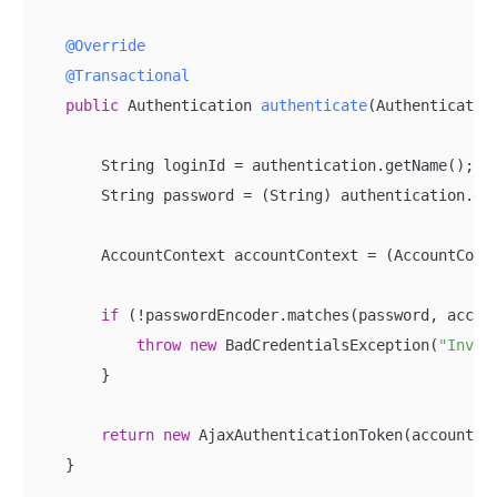
@Override
@Transactional
public
 Authentication 
authenticate
(Authenticatio
        String loginId = authentication.getName();

        String password = (String) authentication.get
        AccountContext accountContext = (AccountConte
if
 (!passwordEncoder.matches(password, accoun
throw
new
 BadCredentialsException(
"Inval
        }

return
new
 AjaxAuthenticationToken(accountCo
    }
