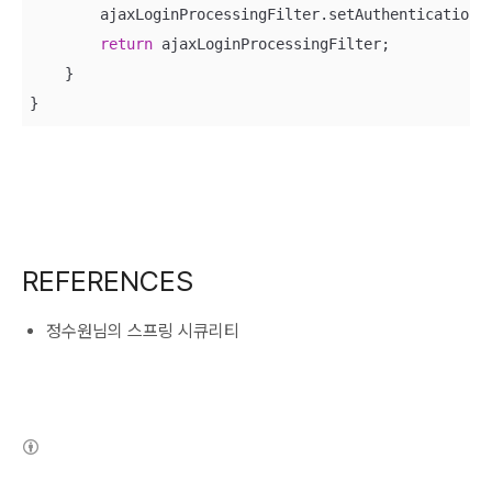
        ajaxLoginProcessingFilter.setAuthenticationFa
return
 ajaxLoginProcessingFilter;

    }

}
REFERENCES
정수원님의 스프링 시큐리티
(새창열림)