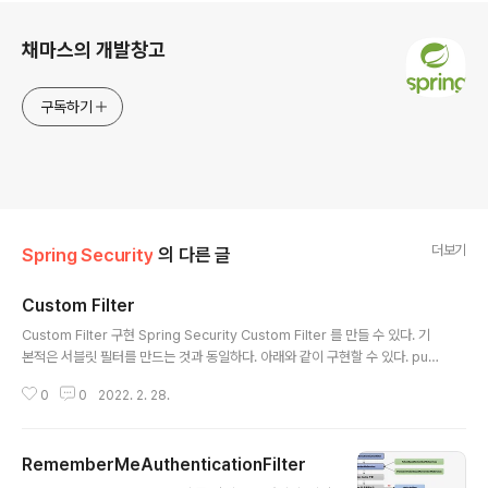
로그 정보
채마스의 개발창고
구독하기
더보기
Spring Security
의 다른 글
Custom Filter
글 내용
Custom Filter 구현 Spring Security Custom Filter 를 만들 수 있다. 기
본적은 서블릿 필터를 만드는 것과 동일하다. 아래와 같이 구현할 수 있다. publ
ic class LoggingFilter extends GenericFilter { private Logger log
0
0
2022. 2. 28.
ger = LoggerFactory.getLogger(this.getClass()); @Override pub
lic void doFilter(ServletRequest request, ServletResponse resp
onse, FilterChain chain) throws IOException, ServletException { S
RememberMeAuthenticationFilter
topWatch stopWatch = new StopWatch(); st..
글 내용