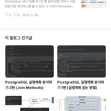
Remember Me? 보통 로그인 폼 밑에 보면 아이디, 비밀
번호 저장 체크박스를 볼 수 있다. -> 이것이 Remember
Me 와 관련이 있다. 체크 박스를 체크하고 로그인 하는 순
0
0
2022. 2. 28.
간 remember-me 라는 쿠키가 생성된다. 체크 박스 체
크 : JSESSIONID, remember-me 모두 존재 체크 안
함 : JSESSIONID 만 존재 강제로 JSESSION 를 삭제한
다면? 체크 : 인증을 다시 받을 필요가 없다. 체크 안함 : 인
증을 다시 받아야 한다. RememberMeAuthenticatio
이 블로그 인기글
nFilter Spring Security 에서 제공하는 15개의 필터 외
에 RememberMeAuthenticationFilter 가 있다. Aut
hentication 객체가 null 이고, 사용자..
PostgreSQL 실행계획 분석하
PostgreSQL 실행계획 분석하
기 3편 (Join Methods)
기 1편 (실행계획 읽는 방법)