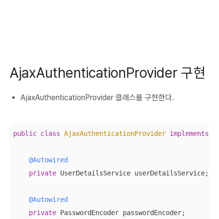
AjaxAuthenticationProvider 구현
AjaxAuthenticationProvider 클래스를 구현한다.
public
class
AjaxAuthenticationProvider
implements
A
@Autowired
private
 UserDetailsService userDetailsService;

@Autowired
private
 PasswordEncoder passwordEncoder;
