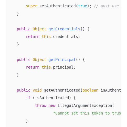
super
.setAuthenticated(
true
); 
// must use su
    }

public
Object
getCredentials
(
)
 {

return
this
.credentials;

    }

public
Object
getPrincipal
(
)
 {

return
this
.principal;

    }

public
void
 setAuthenticated(
boolean
 isAuthentic
if
 (isAuthenticated) {

throw
new
 IllegalArgumentException(

"Cannot set this token to truste
        }
