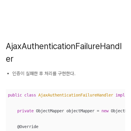
AjaxAuthenticationFailureHandl
er
인증이 실패한 후 처리를 구현한다.
public
class
AjaxAuthenticationFailureHandler
implem
private
 ObjectMapper objectMapper = 
new
 ObjectMap
    @Override
