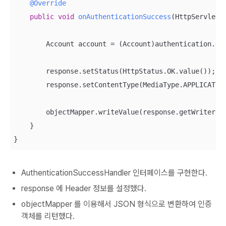
@Override
public
void
onAuthenticationSuccess
(HttpServletR
        Account account = (Account)authentication.get
        response.setStatus(HttpStatus.OK.value());

        response.setContentType(MediaType.APPLICATION
        objectMapper.writeValue(response.getWriter(),
    }

}
AuthenticationSuccessHandler 인터페이스를 구현한다.
response 에 Header 정보를 설정했다.
objectMapper 를 이용해서 JSON 형식으로 변환하여 인증
객체를 리턴했다.