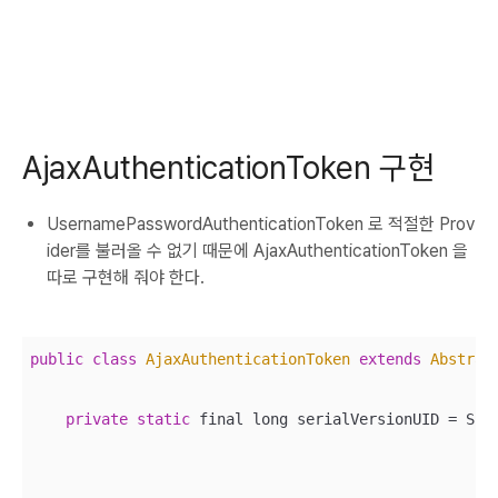
AjaxAuthenticationToken 구현
UsernamePasswordAuthenticationToken 로 적절한 Prov
ider를 불러올 수 없기 때문에 AjaxAuthenticationToken 을
따로 구현해 줘야 한다.
public
class
AjaxAuthenticationToken
extends
Abstrac
private
static
 final long serialVersionUID = Spri