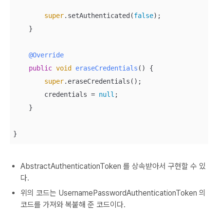
super
.setAuthenticated(
false
);

    }

@Override
public
void
eraseCredentials
(
)
 {

super
.eraseCredentials();

        credentials = 
null
;

    }

}
AbstractAuthenticationToken 를 상속받아서 구현할 수 있
다.
위의 코드는 UsernamePasswordAuthenticationToken 의
코드를 가져와 복붙해 준 코드이다.