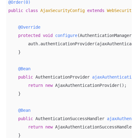
@Order(0)
public
class
AjaxSecurityConfig
extends
WebSecurityC
@Override
protected
void
configure
(AuthenticationManagerBu
        auth.authenticationProvider(ajaxAuthenticatio
    }

@Bean
public
 AuthenticationProvider 
ajaxAuthentication
return
new
 AjaxAuthenticationProvider();

    }

@Bean
public
 AuthenticationSuccessHandler 
ajaxAuthenti
return
new
 AjaxAuthenticationSuccessHandler()
    }
