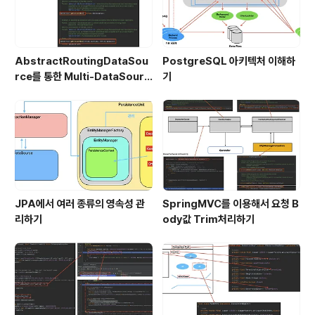
AbstractRoutingDataSou
PostgreSQL 아키텍처 이해하
rce를 통한 Multi-DataSourc
기
e 구현
JPA에서 여러 종류의 영속성 관
SpringMVC를 이용해서 요청 B
리하기
ody값 Trim처리하기