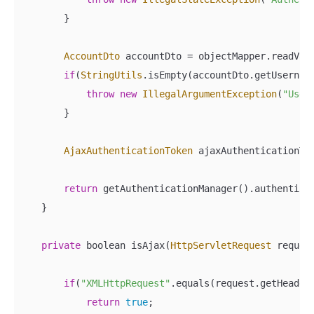
        }

AccountDto
 accountDto = objectMapper.readVal
if
(
StringUtils
.isEmpty(accountDto.getUsernam
throw
new
IllegalArgumentException
(
"User
        }

AjaxAuthenticationToken
 ajaxAuthenticationTo
return
 getAuthenticationManager().authenticat
    }

private
 boolean isAjax(
HttpServletRequest
 request
if
(
"XMLHttpRequest"
.equals(request.getHeader
return
true
;
