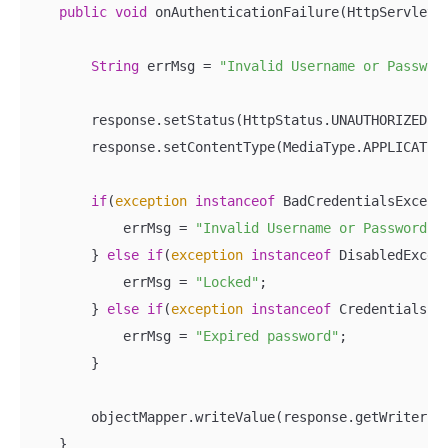
public
void
 onAuthenticationFailure(HttpServletR
String
 errMsg = 
"Invalid Username or Passwor
        response.setStatus(HttpStatus.UNAUTHORIZED.va
        response.setContentType(MediaType.APPLICATION
if
(
exception
instanceof
 BadCredentialsExcepti
            errMsg = 
"Invalid Username or Password"
;

        } 
else
if
(
exception
instanceof
 DisabledExcept
            errMsg = 
"Locked"
;

        } 
else
if
(
exception
instanceof
 CredentialsExp
            errMsg = 
"Expired password"
;

        }

        objectMapper.writeValue(response.getWriter(),
    }
