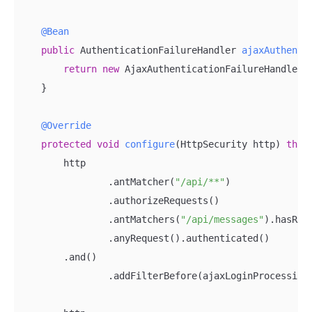
@Bean
public
 AuthenticationFailureHandler 
ajaxAuthenti
return
new
 AjaxAuthenticationFailureHandler()
    }

@Override
protected
void
configure
(HttpSecurity http)
thro
        http

                .antMatcher(
"/api/**"
)

                .authorizeRequests()

                .antMatchers(
"/api/messages"
).hasRol
                .anyRequest().authenticated()

        .and()

                .addFilterBefore(ajaxLoginProcessingF