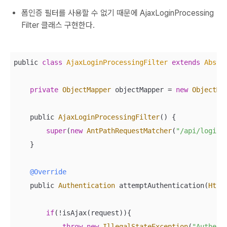
폼인증 필터를 사용할 수 없기 때문에 AjaxLoginProcessing
Filter 클래스 구현한다.
public 
class
AjaxLoginProcessingFilter
extends
Abstr
private
ObjectMapper
 objectMapper = 
new
ObjectMa
    public 
AjaxLoginProcessingFilter
() {

super
(
new
AntPathRequestMatcher
(
"/api/login"
    }

@Override
    public 
Authentication
 attemptAuthentication(
Http
if
(!isAjax(request)){

throw
new
IllegalStateException
(
"Authent