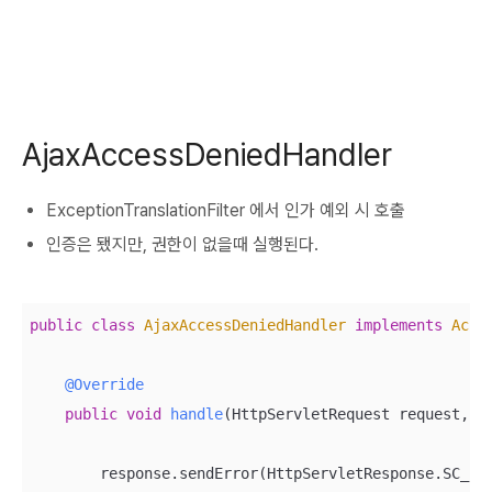
AjaxAccessDeniedHandler
ExceptionTranslationFilter 에서 인가 예외 시 호출
인증은 됐지만, 권한이 없을때 실행된다.
public
class
AjaxAccessDeniedHandler
implements
Acce
@Override
public
void
handle
(HttpServletRequest request, H
        response.sendError(HttpServletResponse.SC_FO