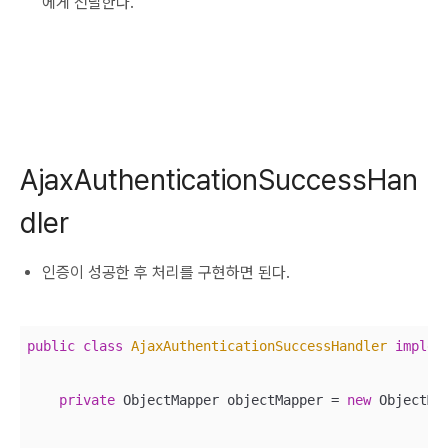
에게 전달한다.
AjaxAuthenticationSuccessHan
dler
인증이 성공한 후 처리를 구현하면 된다.
public
class
AjaxAuthenticationSuccessHandler
implem
private
 ObjectMapper objectMapper = 
new
 ObjectMap