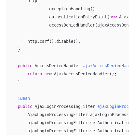
        http

                .exceptionHandling()

                .authenticationEntryPoint(
new
 AjaxLo
                .accessDeniedHandler(ajaxAccessDenied
        http.csrf().disable();

    }

public
 AccessDeniedHandler 
ajaxAccessDeniedHandl
return
new
 AjaxAccessDeniedHandler();

    }

@Bean
public
 AjaxLoginProcessingFilter 
ajaxLoginProces
        AjaxLoginProcessingFilter ajaxLoginProcessin
        ajaxLoginProcessingFilter.setAuthenticationMa
        ajaxLoginProcessingFilter.setAuthenticationSu