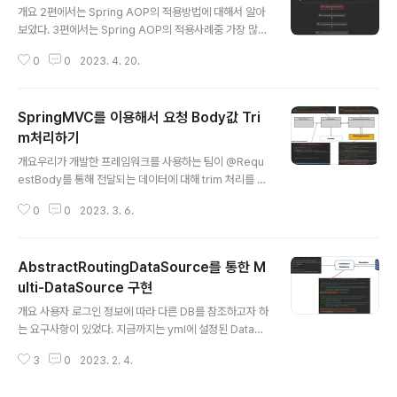
개요 2편에서는 Spring AOP의 적용방법에 대해서 알아
보았다. 3편에서는 Spring AOP의 적용사례중 가장 많이
사용되는 스프링 트랜잭션(@Transactional)의 동작 방
0
0
2023. 4. 20.
식을 알아보도록 하자. Spring 트랜잭션 프록시 동작 과정
이전편에서 프록시, 어드바이스, 포인트컷, 어드바이저 에
대해서 알아보았다. Spring 트랜잭션도 AOP 기반으로
SpringMVC를 이용해서 요청 Body값 Tri
동작하기 때문에 위 4가지 요소를 집고 넘어가야한다. 프
록시 (in Spring 트랜잭션) @Transactional 애노테이
m처리하기
글 내용
션이 클래스나 메소드에 붙어있으면, 트랜잭션 AOP는 해
개요우리가 개발한 프레임워크를 사용하는 팀이 @Requ
당 클래스를 프록시로 만들어서 스프링컨테이너에 등록한
estBody를 통해 전달되는 데이터에 대해 trim 처리를 요
다. 이전편에서 AnnotationAwareAspectJAutoProx
청했다.이 기능을 구현하면서 예전에 공부한 SpringMVC
yCreator라는 빈 후처리기가 포인트 컷을 ..
0
0
2023. 3. 6.
의 코드를 복습할 수 있어 좋았다.그래서, 이번 기회에 공부
한 내용을 간단하게 정리해 보려고 한다. SpringMVC의
요청 처리 흐름Trim 처리를 위해 SpringMVC를 사용하
AbstractRoutingDataSource를 통한 M
려면 먼저 SpringMVC가 요청을 어떻게 처리하는지 이해
해야 한다.이해를 돕기 위해 아래의 클래스들을 살펴보자.
ulti-DataSource 구현
글 내용
위의 그림과 같이, 먼저 DispatcherServlet이 요청을 받
개요 사용자 로그인 정보에 따라 다른 DB를 참조하고자 하
아서 doDispatch() 메소드에서 HandlerMapping을
는 요구사항이 있었다. 지금까지는 yml에 설정된 DataSo
하고, 그 결과에 따라서 HandlerAdapter를 찾는다.Han
urce 정보가 빈으로 등록되는, 즉 정적인 방식으로 DataS
dlerAdapter를 보면, suppo..
3
0
2023. 2. 4.
ource를 빈으로 주입하였다. 조사를 진행하던 중, Abstr
actRoutingDataSource를 사용하여 동적으로 DataSo