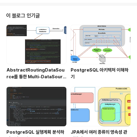
urce를 결정하는 방법이 있다는 것을 알게 되었다. 구현
내용을 정리하기 앞서 먼저 DataSource가 어떤 것인지
간단히 정리해보자. DataSource DataSource의 역할
이 블로그 인기글
은 간단하다. 바로 Connection을 관리해 주는 빈이다. 보
통은 아래와 같이 yml에 datasource 정보를 입력하면,
Spring Boot가 자동으로 DataSource를 빈으로 등록해
준다. 참고로 Spr..
AbstractRoutingDataSou
PostgreSQL 아키텍처 이해하
rce를 통한 Multi-DataSourc
기
e 구현
PostgreSQL 실행계획 분석하
JPA에서 여러 종류의 영속성 관