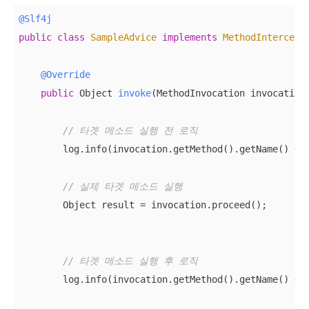
@Slf4j
public
class
SampleAdvice
implements
MethodIntercept
@Override
public
 Object 
invoke
(MethodInvocation invocation
// 타겟 메소드 실행 전 로직
        log.info(invocation.getMethod().getName() + 
// 실제 타겟 메소드 실행
        Object result = invocation.proceed();

// 타겟 메소드 실행 후 로직
        log.info(invocation.getMethod().getName() + 