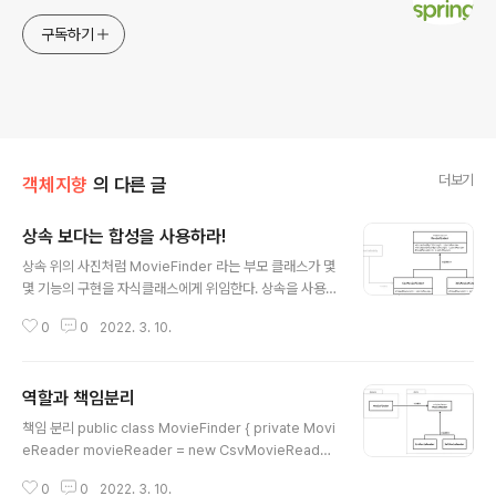
구독하기
더보기
객체지향
의 다른 글
상속 보다는 합성을 사용하라!
글 내용
상속 위의 사진처럼 MovieFinder 라는 부모 클래스가 몇
몇 기능의 구현을 자식클래스에게 위임한다. 상속을 사용
하면 부모 클래스의 멤버를 재사용할 수 있는 장점이 있다.
0
0
2022. 3. 10.
또한 확장에 용이하다. 만약 요구사항으로 인해 구현체가
늘어났다고 해서 MovieFinder 가 변하지 않기 때문이다.
하지만, 상속은 캡슐화를 위배하고, 설계를 유연하지 못하
역할과 책임분리
게 만든다는 단점이 있다. 합성 합성은 다른 객체의 인스턴
글 내용
스를 자신의 인스턴스 변수로 포함해서 재사용하는 방법을
책임 분리 public class MovieFinder { private Movi
의미한다. SOLID 원칙중 계방 폐쇄의 원칙(OCP) 을 만족
eReader movieReader = new CsvMovieReader
할 수 있다. -> 소프트웨어는 객체는 확장에는 열려있고,
(); /** * 저장된 영화 목록에서 감독으로 영화를 검색한다.
변경에는 닫혀 있어야 한다. MovieReader 를 통해서 자
0
0
2022. 3. 10.
* * @param directedBy 감독 * @return 검색된 영