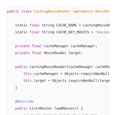
public
class
CachingMovieReader
implements
MovieRead
    static 
final
 String CACHE_NAME = CachingMovieRea
    static 
final
 String CACHE_KEY_MOVIES = 
"movies"
;

private
final
 CacheManager cacheManager;

private
final
 MovieReader target;

public
 CachingMovieReader(CacheManager cacheManag
this
.cacheManager = Objects.requireNonNull(ca
this
.target = Objects.requireNonNull(target);
    }

@Override
public
 List<Movie> loadMovies() {
