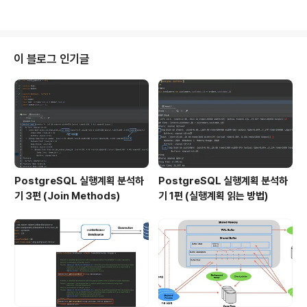
유롭게 확장할 수 있다. 또한 변경시 MovieFinder 는 변..
화 목록 */ public List directedBy(String directedB
y) { return movieReader.loadMovies() .stream() .
filter(it -> it.getDirector().toLowerCase().contain
s(directedBy.toLowerCase())) .collect(Collector
이 블로그 인기글
s.toList()); } /** * 저장된 영화 목록에서 개봉년도로 영
화를 ..
PostgreSQL 실행계획 분석하
PostgreSQL 실행계획 분석하
기 3편 (Join Methods)
기 1편 (실행계획 읽는 방법)