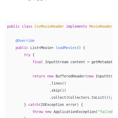
public
class
CsvMovieReader
implements
MovieReader
{

@Override
public
 List<Movie> 
loadMovies
()
{

try
 {

final
 InputStream content = getMetadataRe
return
new
 BufferedReader(
new
 InputStrea
                    .lines()

                    .skip(
1
)

                    .collect(Collectors.toList());

        } 
catch
(IOException error) {

throw
new
 ApplicationException(
"failed t