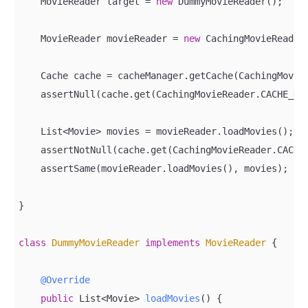
    MovieReader target = 
new
 DummyMovieReader();

    MovieReader movieReader = 
new
 CachingMovieReader(
    Cache cache = cacheManager.getCache(CachingMovieR
    assertNull(cache.get(CachingMovieReader.CACHE_KEY
    List<Movie> movies = movieReader.loadMovies();

    assertNotNull(cache.get(CachingMovieReader.CACHE_
    assertSame(movieReader.loadMovies(), movies);

}

class
DummyMovieReader
implements
MovieReader
{

@Override
public
 List<Movie> 
loadMovies
()
{
