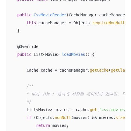
public
CsvMovieReader
(CacheManager cacheManager)
this
.cacheManager = Objects.
requireNonNull
(c
    }

    @
Override

public
 List<Movie> 
loadMovies
()
{

        Cache cache = cacheManager.
getCache
(
getClass
/**

        * 부가 기능 : 캐시에 저장된 데이터가 있다면, 즉시
        */
        List<Movie> movies = cache.
get
(
"csv.movies"
,
if
 (Objects.
nonNull
(movies) && movies.
size
()
return
 movies;
