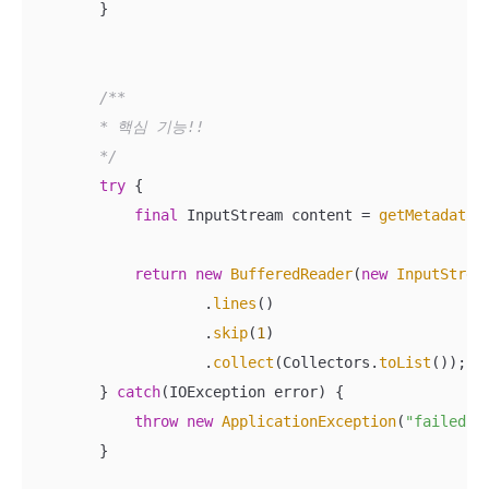
        }    

/**

        * 핵심 기능!!

        */
try
 {

final
 InputStream content = 
getMetadataR
return
new
BufferedReader
(
new
InputStrea
                    .
lines
()

                    .
skip
(
1
)

                    .
collect
(Collectors.
toList
());

        } 
catch
(IOException error) {

throw
new
ApplicationException
(
"failed t
        }
