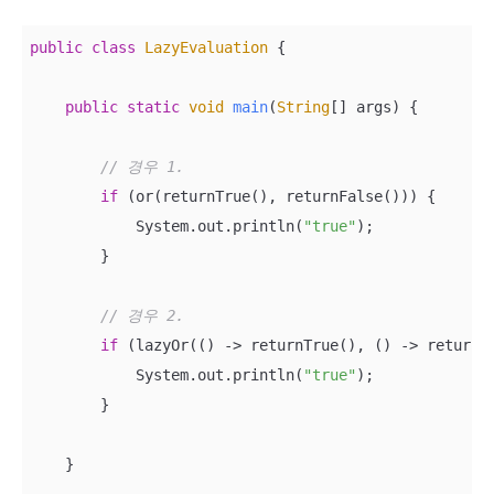
public
class
LazyEvaluation
{

public
static
void
main
(
String
[] args
)
 {

// 경우 1.
if
 (or(returnTrue(), returnFalse())) {

            System.out.println(
"true"
);

        }

// 경우 2. 
if
 (lazyOr(() -> returnTrue(), () -> returnFa
            System.out.println(
"true"
);

        }

    }
