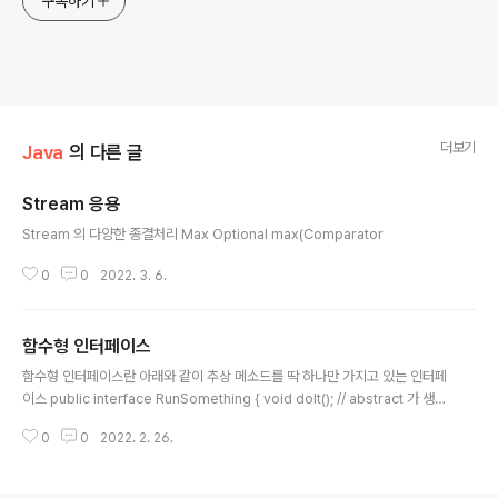
구독하기
더보기
Java
의 다른 글
Stream 응용
글 내용
Stream 의 다양한 종결처리 Max Optional max(Comparator
0
0
2022. 3. 6.
함수형 인터페이스
글 내용
함수형 인터페이스란 아래와 같이 추상 메소드를 딱 하나만 가지고 있는 인터페
이스 public interface RunSomething { void doIt(); // abstract 가 생략
된 것이다. } static void printName(){ System.out.println("이름"); } def
0
0
2022. 2. 26.
ault void printAge(){ System.out.println("28"); } static 메소드나 defa
ult 메소드의 유무와는 상관없이 추상메서드가 1개이면 함수형 인터페이스이
다. SAM (Single Abstract Method) 인터페이스 @FuncationInterface