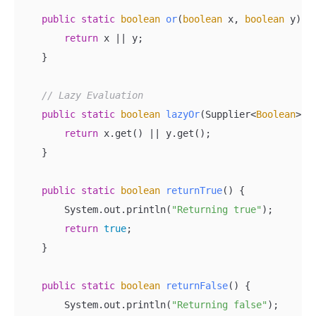
public
static
boolean
or
(
boolean
 x, 
boolean
 y
)
 {

return
 x || y;

    }

// Lazy Evaluation
public
static
boolean
lazyOr
(
Supplier<
Boolean
> x
return
 x.get() || y.get();

    }

public
static
boolean
returnTrue
(
)
 {

        System.out.println(
"Returning true"
);

return
true
;

    }

public
static
boolean
returnFalse
(
)
 {

        System.out.println(
"Returning false"
);
