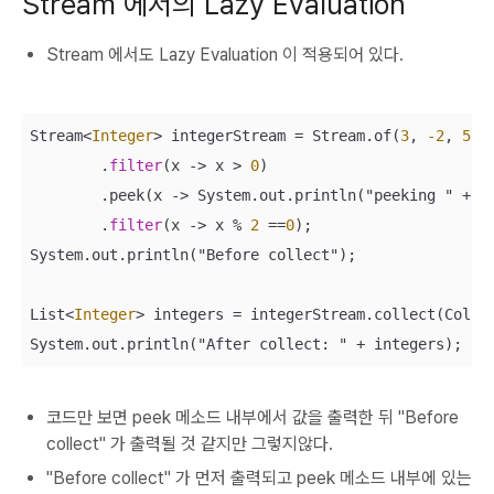
Stream 에서의 Lazy Evaluation
Stream 에서도 Lazy Evaluation 이 적용되어 있다.
Stream
<
Integer
>
 integerStream 
=
 Stream.of(
3
, 
-2
, 
5
, 
        .
filter
(x 
-
>
 x 
>
0
)

        .peek(x 
-
>
 System.out.println("peeking " 
+
 x)
        .
filter
(x 
-
>
 x 
%
2
=
=
0
);

System.out.println("Before collect");

List
<
Integer
>
 integers 
=
 integerStream.collect(Collec
System.out.println("After collect: " 
+
 integers);
코드만 보면 peek 메소드 내부에서 값을 출력한 뒤 "Before
collect" 가 출력될 것 같지만 그렇지않다.
"Before collect" 가 먼저 출력되고 peek 메소드 내부에 있는